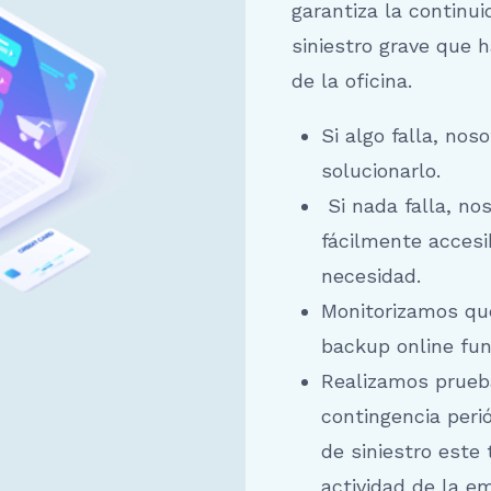
garantiza la continu
siniestro grave que h
de la oficina.
Si algo falla, no
solucionarlo.
Si nada falla, n
fácilmente accesi
necesidad.
Monitorizamos que
backup online fu
Realizamos prueb
contingencia peri
de siniestro este
actividad de la e