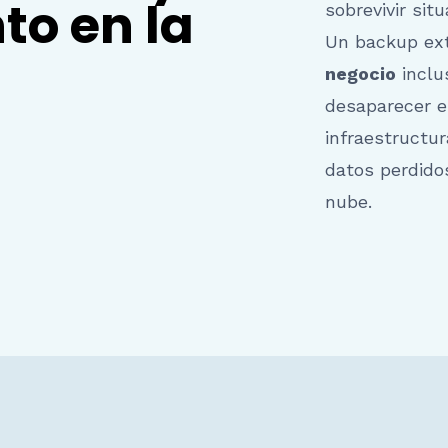
o en la
sobrevivir sit
Un backup ext
negocio
inclu
desaparecer e
infraestructu
datos perdido
nube.